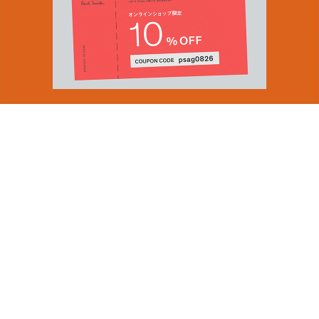
You can find inspiration in everything
(and if you can't, look again).
Email Address
ショップロケーター
SUBMIT
会社情報
採用（英国サイト）
サステナビリティ
By signing up to our newsletter you are agreeing to our
PRODUCT GUIDES
Privacy Policy.
ディスカバー
ショップニュース
会員規約
ポイントサービスについて