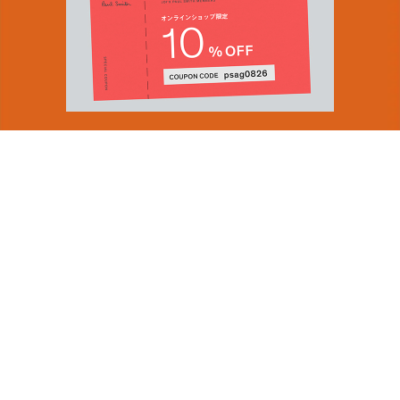
You can find inspiration in everything
(and if you can't, look again).
Email Address
ショップロケーター
SUBMIT
会社情報
採用（英国サイト）
サステナビリティ
By signing up to our newsletter you are agreeing to our
PRODUCT GUIDES
Privacy Policy.
ディスカバー
ショップニュース
会員規約
ポイントサービスについて