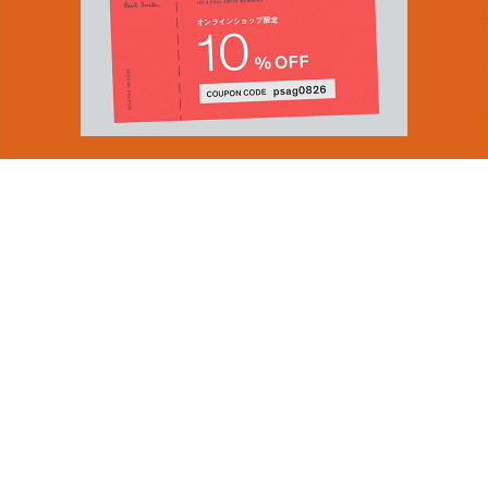
You can find inspiration in everything
(and if you can't, look again).
Email Address
ショップロケーター
SUBMIT
会社情報
採用（英国サイト）
サステナビリティ
By signing up to our newsletter you are agreeing to our
PRODUCT GUIDES
Privacy Policy.
ディスカバー
ショップニュース
会員規約
ポイントサービスについて