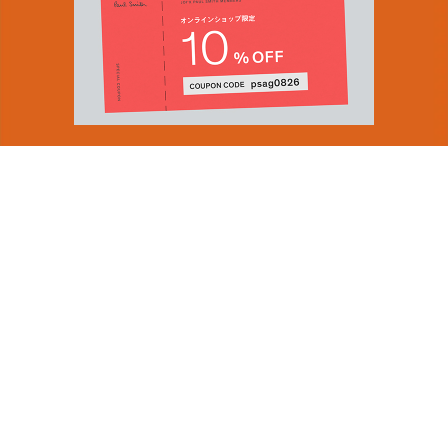
You can find inspiration in everything
(and if you can't, look again).
Email Address
ショップロケーター
SUBMIT
会社情報
採用（英国サイト）
サステナビリティ
By signing up to our newsletter you are agreeing to our
PRODUCT GUIDES
Privacy Policy.
ディスカバー
ショップニュース
会員規約
ポイントサービスについて