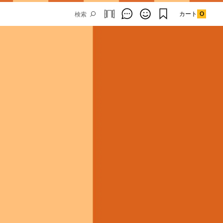
カート
0
Email Address
SUBMIT
By signing up to our newsletter you are
agreeing to our
Privacy Policy.