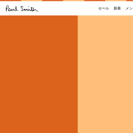
セール
新着
メン