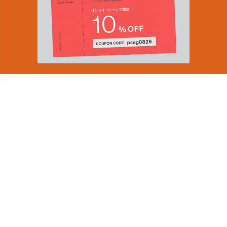
You can find inspiration in everything
(and if you can't, look again).
Email Address
ショップロケーター
SUBMIT
会社情報
採用（英国サイト）
サステナビリティ
By signing up to our newsletter you are agreeing to our
PRODUCT GUIDES
Privacy Policy.
ディスカバー
ショップニュース
会員規約
ポイントサービスについて