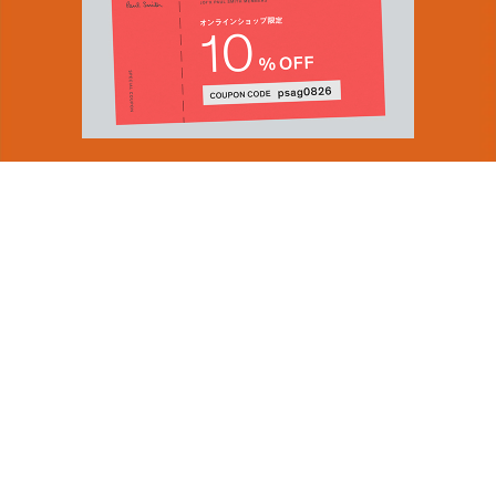
You can find inspiration in everything
(and if you can't, look again).
Email Address
ショップロケーター
SUBMIT
会社情報
採用（英国サイト）
サステナビリティ
By signing up to our newsletter you are agreeing to our
PRODUCT GUIDES
Privacy Policy.
ディスカバー
ショップニュース
会員規約
ポイントサービスについて