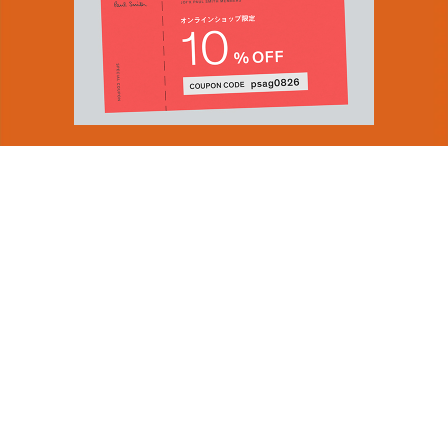
You can find inspiration in everything
(and if you can't, look again).
Email Address
ショップロケーター
SUBMIT
会社情報
採用（英国サイト）
サステナビリティ
By signing up to our newsletter you are agreeing to our
PRODUCT GUIDES
Privacy Policy.
ディスカバー
ショップニュース
会員規約
ポイントサービスについて