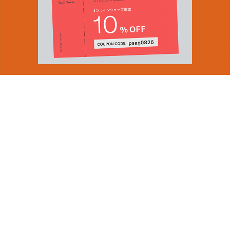
You can find inspiration in everything
(and if you can't, look again).
Email Address
SUBMIT
ショップロケーター
会社情報
採用（英国サイト）
By signing up to our newsletter you are agreeing to our
サステナビリティ
Privacy Policy.
PRODUCT GUIDES
ディスカバー
ショップニュース
会員規約