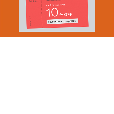
You can find inspiration in everything
(and if you can't, look again).
Email Address
ショップロケーター
SUBMIT
会社情報
採用（英国サイト）
サステナビリティ
By signing up to our newsletter you are agreeing to our
PRODUCT GUIDES
Privacy Policy.
ディスカバー
ショップニュース
会員規約
ポイントサービスについて