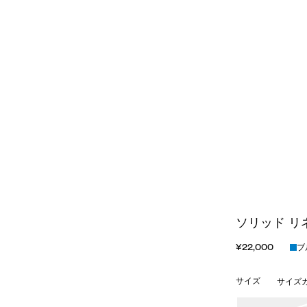
ソリッド リ
¥22,000
ブ
サイズ
サイズ