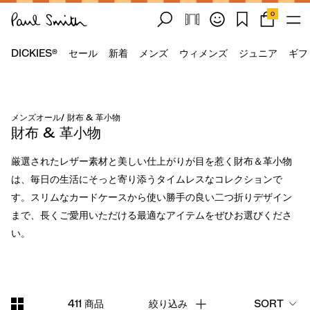
0
DICKIES®
セール
新着
メンズ
ウィメンズ
ジュニア
ギフ
メンズオール
/
財布 & 革小物
財布 & 革小物
厳選されたレザー素材と美しい仕上がりが目を惹く財布＆革小物
は、毎日の生活にそっと寄り添うタイムレスなコレクションで
す。スリムなカードケースから使い勝手の良い二つ折りデザイン
まで、長くご愛用いただける最適なアイテムをぜひお選びくださ
い。
411 商品
絞り込み
SORT