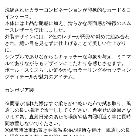
洗練されたカラーコンビネーションが印象的なカード＆コ
インケース。
本体には上品な艶感に加え、滑らかな表面感が特徴のスム
ースレザーを使用しました。
外装デザインには、2色のレザーが円形や斜めに組み合わ
され、縫い目を見せずに仕上げることで美しい仕上がり
に。
シンプルでありながらもキャッチーな印象を与え、ミニマ
ルでありながらもデザインにこだわりを感じさせます。
ポール・スミスらしい鮮やかなカラーリングやカッティン
グディテールが魅力のアイテム。
カンボジア製
※商品が濡れた際はすぐ柔らかい乾いた布で拭き取り、風
通しの良い場所で陰干ししてください。色褪せの原因とな
ります為、直射日光のあたる場所や店内照明近く等に長時
間放置しないでください。
※保管時は重ね置きや高温多湿の場所を避け、風通しの良