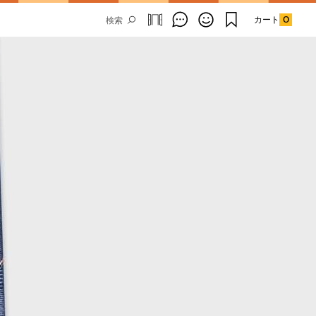
カート
0
Email Address
SUBMIT
By signing up to our newsletter you are
agreeing to our
Privacy Policy.