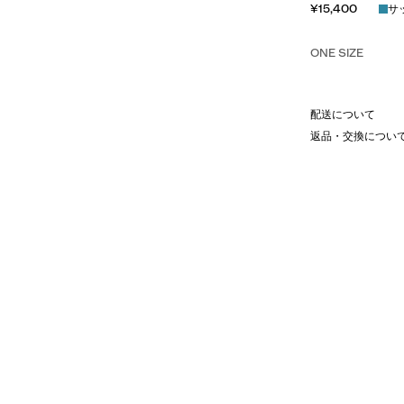
¥15,400
サ
ONE SIZE
配送について
返品・交換につい
くあしらった、シンプルな中にも個
リントを忍ばせ、見えない部分にま
広く活躍し、大切な方へのギフトと