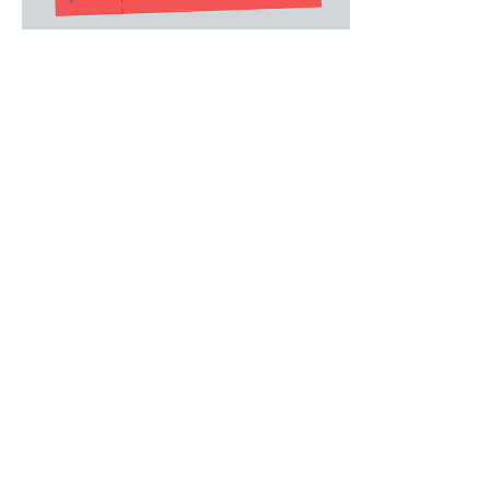
MENS
/
メンズアクセサリー
.
イタリア・コモ地方のシルク織物メーカーである
レジメンタルタイ。
落ち着いた色味の中にアクセントカラーのスト
スーツスタイルを全体的に引き締め、コーディ
ます。
日本製
詳細情報