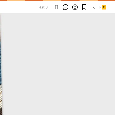
カート
0
Email Address
SUBMIT
By signing up to our newsletter you are
agreeing to our
Privacy Policy.