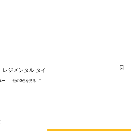
 レジメンタル タイ
ルー
他の2色を見る
て