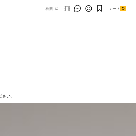
カート
0
。
。
ださい。