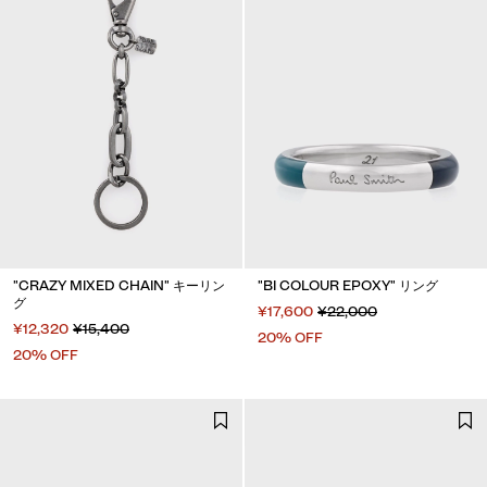
"CRAZY MIXED CHAIN" キーリン
"BI COLOUR EPOXY" リング
グ
¥17,600
¥22,000
¥12,320
¥15,400
20% OFF
20% OFF