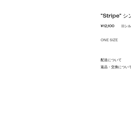
"Stripe"
¥12,100
シ
ONE SIZE
配送について
返品・交換につい
ネチャーストライプを、繊細なファ
プデザインが、耳元に都会的で洗練