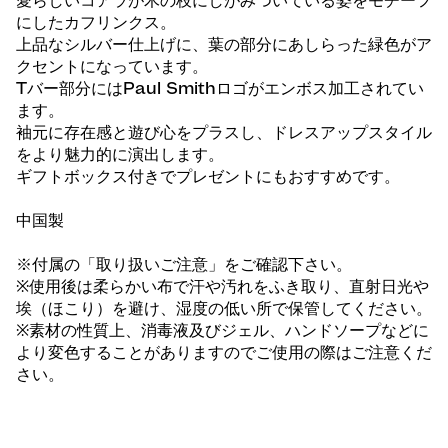
愛らしいコアラが木の枝にしがみついている姿をモチーフ
にしたカフリンクス。
上品なシルバー仕上げに、葉の部分にあしらった緑色がア
クセントになっています。
Tバー部分にはPaul Smithロゴがエンボス加工されてい
ます。
袖元に存在感と遊び心をプラスし、ドレスアップスタイル
をより魅力的に演出します。
ギフトボックス付きでプレゼントにもおすすめです。
中国製
※付属の「取り扱いご注意」をご確認下さい。
※使用後は柔らかい布で汗や汚れをふき取り、直射日光や
埃（ほこり）を避け、湿度の低い所で保管してください。
※素材の性質上、消毒液及びジェル、ハンドソープなどに
より変色することがありますのでご使用の際はご注意くだ
さい。