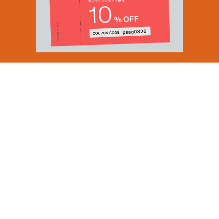
Email Address
SUBMIT
By signing up to our newsletter you are agreeing to our
Privacy Policy.