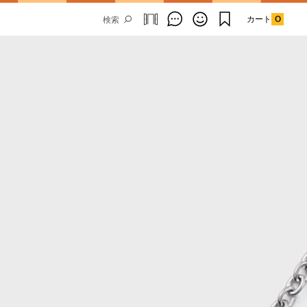
カート
0
Email Address
SUBMIT
By signing up to our newsletter you are
agreeing to our
Privacy Policy.