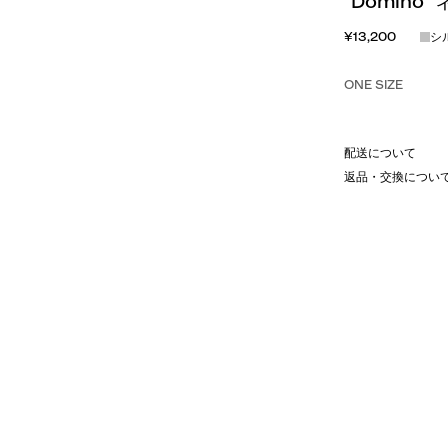
"Domino
¥13,200
シ
ONE SIZE
配送について
返品・交換につい
ス。
す。
ルからモードなスタイルまで幅広い
さりげないアクセントを加えます。