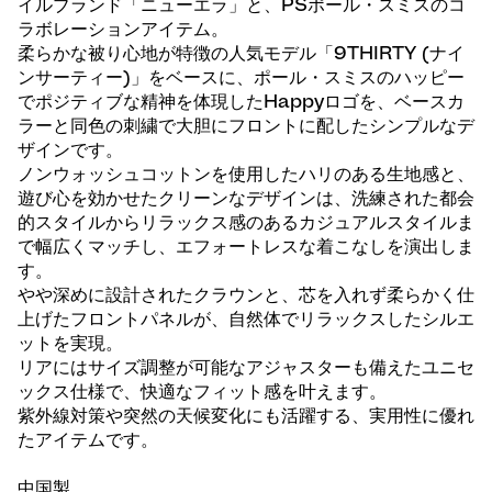
イルブランド「ニューエラ」と、PSポール・スミスのコ
ラボレーションアイテム。
柔らかな被り心地が特徴の人気モデル「9THIRTY (ナイ
ンサーティー)」をベースに、ポール・スミスのハッピー
でポジティブな精神を体現したHappyロゴを、ベースカ
ラーと同色の刺繍で大胆にフロントに配したシンプルなデ
ザインです。
ノンウォッシュコットンを使用したハリのある生地感と、
遊び心を効かせたクリーンなデザインは、洗練された都会
的スタイルからリラックス感のあるカジュアルスタイルま
で幅広くマッチし、エフォートレスな着こなしを演出しま
す。
やや深めに設計されたクラウンと、芯を入れず柔らかく仕
上げたフロントパネルが、自然体でリラックスしたシルエ
ットを実現。
リアにはサイズ調整が可能なアジャスターも備えたユニセ
ックス仕様で、快適なフィット感を叶えます。
紫外線対策や突然の天候変化にも活躍する、実用性に優れ
たアイテムです。
中国製