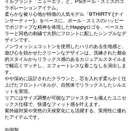
イルブランド「ニューエラ」と、PSポール・スミスのコ
ラボレーションアイテム。
柔らかな被り心地が特徴の人気モデル「9THIRTY (ナイ
ンサーティー)」をベースに、ポール・スミスのハッピー
でポジティブな精神を体現したHappyロゴを、ベースカ
ラーと同色の刺繍で大胆にフロントに配したシンプルなデ
ザインです。
ノンウォッシュコットンを使用したハリのある生地感と、
遊び心を効かせたクリーンなデザインは、洗練された都会
的スタイルからリラックス感のあるカジュアルスタイルま
で幅広くマッチし、エフォートレスな着こなしを演出しま
す。
やや深めに設計されたクラウンと、芯を入れず柔らかく仕
上げたフロントパネルが、自然体でリラックスしたシルエ
ットを実現。
リアにはサイズ調整が可能なアジャスターも備えたユニセ
ックス仕様で、快適なフィット感を叶えます。
紫外線対策や突然の天候変化にも活躍する、実用性に優れ
たアイテムです。
中国製