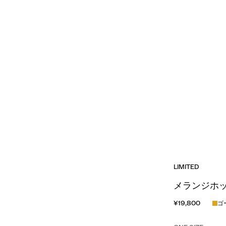
LIMITED
メランジホ
¥19,800
ゴ