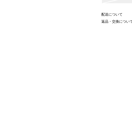
配送について
返品・交換につい
魅力的なベルト。
り付けまで、ほぼ全ての工程を職人
ます。
てくれる、職人技が光るとっておき