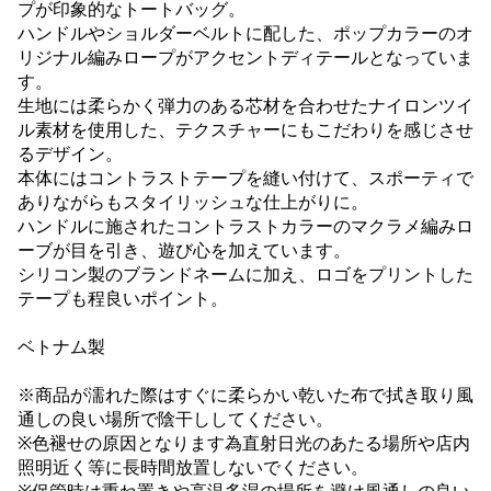
プが印象的なトートバッグ。
ハンドルやショルダーベルトに配した、ポップカラーのオ
リジナル編みロープがアクセントディテールとなっていま
す。
生地には柔らかく弾力のある芯材を合わせたナイロンツイ
ル素材を使用した、テクスチャーにもこだわりを感じさせ
るデザイン。
本体にはコントラストテープを縫い付けて、スポーティで
ありながらもスタイリッシュな仕上がりに。
ハンドルに施されたコントラストカラーのマクラメ編みロ
ーブが目を引き、遊び心を加えています。
シリコン製のブランドネームに加え、ロゴをプリントした
テープも程良いポイント。
ベトナム製
※商品が濡れた際はすぐに柔らかい乾いた布で拭き取り風
通しの良い場所で陰干ししてください。
※色褪せの原因となります為直射日光のあたる場所や店内
照明近く等に長時間放置しないでください。