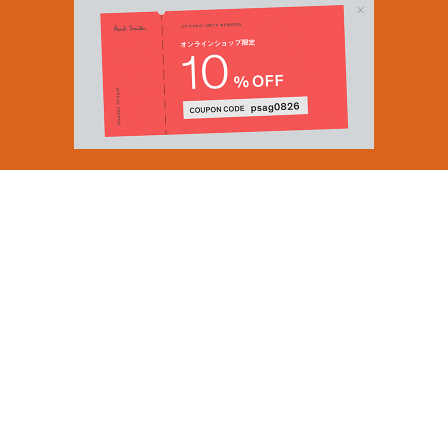
Email Address
SUBMIT
By signing up to our newsletter you are agreeing to our
Privacy Policy.