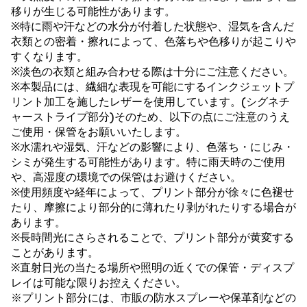
移りが生じる可能性があります。
※特に雨や汗などの水分が付着した状態や、湿気を含んだ
衣類との密着・擦れによって、色落ちや色移りが起こりや
すくなります。
※淡色の衣類と組み合わせる際は十分にご注意ください。
※本製品には、繊細な表現を可能にするインクジェットプ
リント加工を施したレザーを使用しています。(シグネチ
ャーストライプ部分)そのため、以下の点にご注意のうえ
ご使用・保管をお願いいたします。
※水濡れや湿気、汗などの影響により、色落ち・にじみ・
シミが発生する可能性があります。特に雨天時のご使用
や、高湿度の環境での保管はお避けください。
※使用頻度や経年によって、プリント部分が徐々に色褪せ
たり、摩擦により部分的に薄れたり剥がれたりする場合が
あります。
※長時間光にさらされることで、プリント部分が黄変する
ことがあります。
※直射日光の当たる場所や照明の近くでの保管・ディスプ
レイは可能な限りお控えください。
※プリント部分には、市販の防水スプレーや保革剤などの