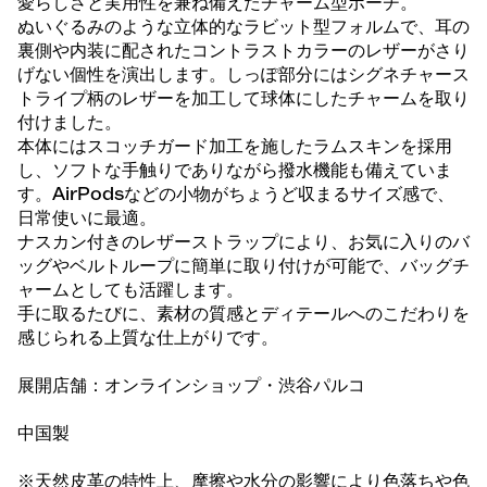
愛らしさと実用性を兼ね備えたチャーム型ポーチ。
ぬいぐるみのような立体的なラビット型フォルムで、耳の
裏側や内装に配されたコントラストカラーのレザーがさり
げない個性を演出します。しっぽ部分にはシグネチャース
トライプ柄のレザーを加工して球体にしたチャームを取り
付けました。
本体にはスコッチガード加工を施したラムスキンを採用
し、ソフトな手触りでありながら撥水機能も備えていま
す。AirPodsなどの小物がちょうど収まるサイズ感で、
日常使いに最適。
ナスカン付きのレザーストラップにより、お気に入りのバ
ッグやベルトループに簡単に取り付けが可能で、バッグチ
ャームとしても活躍します。
手に取るたびに、素材の質感とディテールへのこだわりを
感じられる上質な仕上がりです。
展開店舗：オンラインショップ・渋谷パルコ
中国製
※天然皮革の特性上、摩擦や水分の影響により色落ちや色