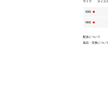
サイズ
サイズ
100
140
配送について
返品・交換につい
ンツ。
と高い通気性がある上質なシアサッ