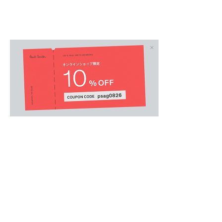
JUNIOR
/
ボーイズオール
.
【Paul Smith Junior Boys】
ポール・スミス ジュニア ボーイズのハーフパ
肌への接地面積が少なく、サラッとした着心地
カー素材。