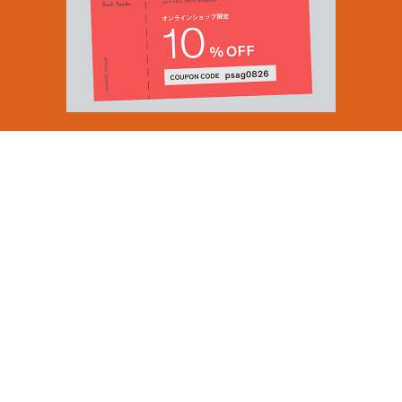
Email Address
SUBMIT
By signing up to our newsletter you are agreeing to our
Privacy Policy.