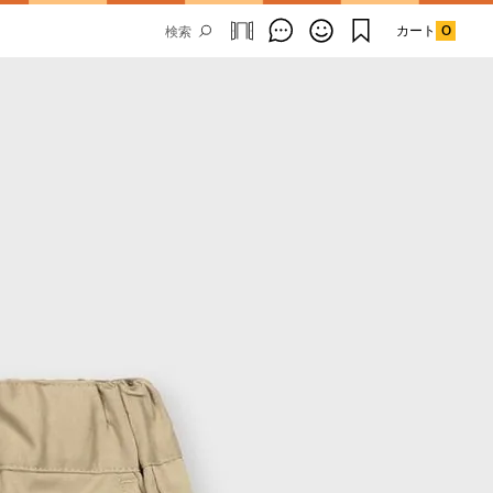
カート
0
Email Address
SUBMIT
By signing up to our newsletter you are
agreeing to our
Privacy Policy.