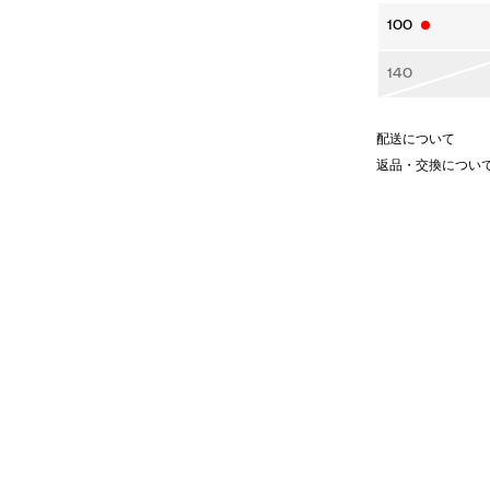
100
140
配送について
返品・交換につい
。
わりのデザイン。
ト。