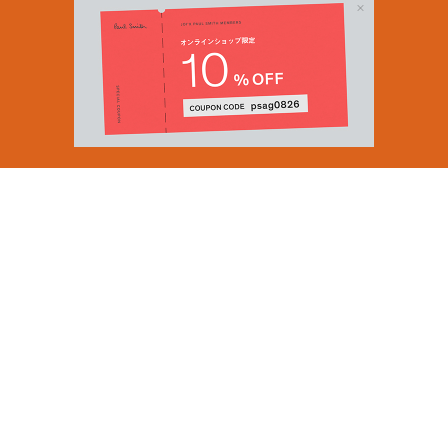
Email Address
SUBMIT
By signing up to our newsletter you are agreeing to our
Privacy Policy.