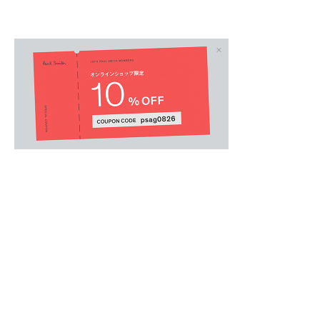
JUNIOR
/
ボーイズオール
.
【Paul Smith Junior Boys】
ポール・スミス ジュニア ボーイズのショート
肌触りが良い上質なオーガニックコットン素材
前後にアーティストストライプ柄のゼブラを描
ゼブラの口のギミックを開けると、わらのベッ