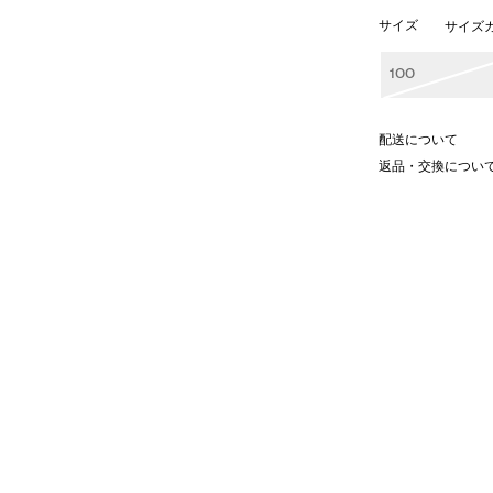
サイズ
サイズ
100
配送について
返品・交換につい
スリーブTシャツ。
。
いたオリジナルプリント。
トでお昼寝をする小鳥が現れるユニ