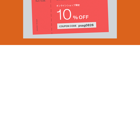
Email Address
SUBMIT
By signing up to our newsletter you are agreeing to our
Privacy Policy.