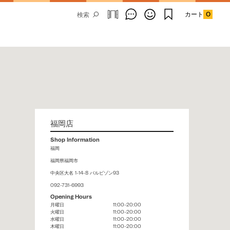
カート
0
Email Address
福岡店
Shop Information
SUBMIT
福岡
福岡県福岡市
By signing up to our newsletter you are
agreeing to our
Privacy Policy.
中央区大名 1-14-8 バルビゾン93
092-731-6993
Opening Hours
月曜日
11:00-20:00
火曜日
11:00-20:00
水曜日
11:00-20:00
木曜日
11:00-20:00