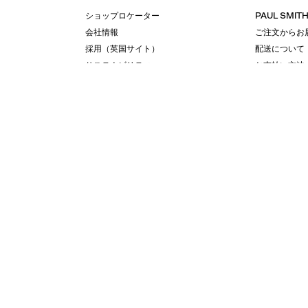
ショップロケーター
PAUL SMIT
会社情報
ご注文からお
採用（英国サイト）
配送について
サステナビリティ
お支払い方法
PRODUCT GUIDES
返品・交換に
ディスカバー
ゲスト購入に
ショップニュース
クーポン利用
会員規約
店舗受け取り
ポイントサービスについて
ギフトラッピ
サイズの見方
SHIPPING 
特定商取引法
X
INSTAGRA
FACEBOOK
YOUTUBE
LINE