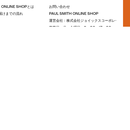
H ONLINE SHOPとは
お問い合わせ
届けまでの流れ
PAUL SMITH ONLINE SHOP
運営会社：株式会社ジョイックスコーポレーション
営業日：月～金曜日 9：30～17：30
ついて
定休日：土曜・日曜・祝日
ついて
【Eメール】
ガイド
ONLINESHOP@PAULSMITH.CO.JP
アカウント
について
ヘルプ
ングについて
INFORMATION
に基づく表示
M