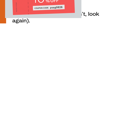
You can find inspiration in
everything (and if you can't, look
again).